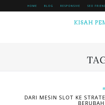
Skip
HOME
BLOG
RESPONSIVE
SEO FRIEN
to
content
KISAH PE
TA
S
DARI MESIN SLOT KE STRAT
BERUBAH