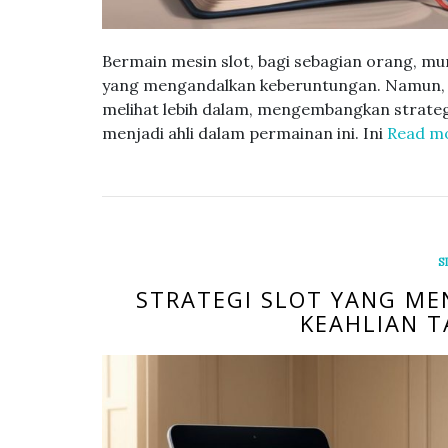
Bermain mesin slot, bagi sebagian orang, m
yang mengandalkan keberuntungan. Namun, a
melihat lebih dalam, mengembangkan strateg
menjadi ahli dalam permainan ini. Ini
Read m
S
STRATEGI SLOT YANG ME
KEAHLIAN T