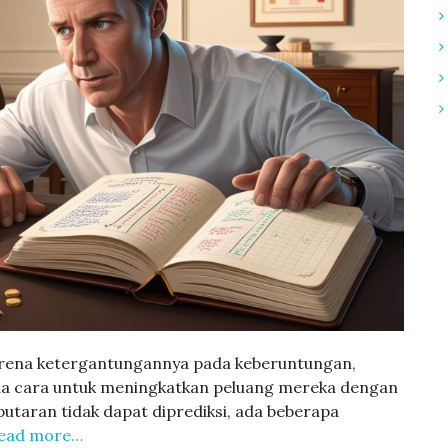
karena ketergantungannya pada keberuntungan,
da cara untuk meningkatkan peluang mereka dengan
 putaran tidak dapat diprediksi, ada beberapa
ead more…