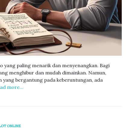
ino yang paling menarik dan menyenangkan. Bagi
s yang menghibur dan mudah dimainkan. Namun,
n yang bergantung pada keberuntungan, ada
ead more…
LOT ONLINE