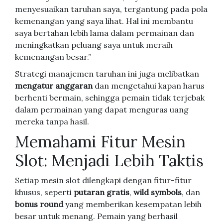
menyesuaikan taruhan saya, tergantung pada pola
kemenangan yang saya lihat. Hal ini membantu
saya bertahan lebih lama dalam permainan dan
meningkatkan peluang saya untuk meraih
kemenangan besar.”
Strategi manajemen taruhan ini juga melibatkan
mengatur anggaran
dan mengetahui kapan harus
berhenti bermain, sehingga pemain tidak terjebak
dalam permainan yang dapat menguras uang
mereka tanpa hasil.
Memahami Fitur Mesin
Slot: Menjadi Lebih Taktis
Setiap mesin slot dilengkapi dengan fitur-fitur
khusus, seperti
putaran gratis
,
wild symbols
, dan
bonus round
yang memberikan kesempatan lebih
besar untuk menang. Pemain yang berhasil