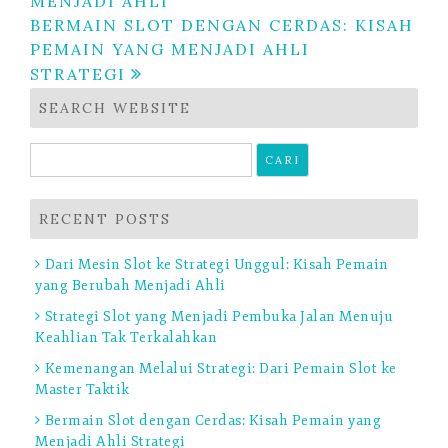
MENJADI AHLI
BERMAIN SLOT DENGAN CERDAS: KISAH
PEMAIN YANG MENJADI AHLI
STRATEGI
SEARCH WEBSITE
Cari
untuk:
RECENT POSTS
Dari Mesin Slot ke Strategi Unggul: Kisah Pemain
yang Berubah Menjadi Ahli
Strategi Slot yang Menjadi Pembuka Jalan Menuju
Keahlian Tak Terkalahkan
Kemenangan Melalui Strategi: Dari Pemain Slot ke
Master Taktik
Bermain Slot dengan Cerdas: Kisah Pemain yang
Menjadi Ahli Strategi