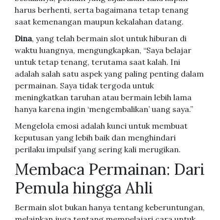
harus berhenti, serta bagaimana tetap tenang
saat kemenangan maupun kekalahan datang.
Dina
, yang telah bermain slot untuk hiburan di
waktu luangnya, mengungkapkan, “Saya belajar
untuk tetap tenang, terutama saat kalah. Ini
adalah salah satu aspek yang paling penting dalam
permainan. Saya tidak tergoda untuk
meningkatkan taruhan atau bermain lebih lama
hanya karena ingin ‘mengembalikan’ uang saya.”
Mengelola emosi adalah kunci untuk membuat
keputusan yang lebih baik dan menghindari
perilaku impulsif yang sering kali merugikan.
Membaca Permainan: Dari
Pemula hingga Ahli
Bermain slot bukan hanya tentang keberuntungan,
melainkan juga tentang mempelajari cara untuk