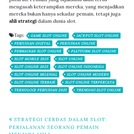
mengasah keterampilan mereka, yang menjadikan
mereka bukan hanya sekadar pemain, tetapi juga
ahli strategi
dalam dunia slot.
Tags:
GAME SLOT ONLINE
JACKPOT SLOT ONLINE
PERJUDIAN DIGITAL
PERJUDIAN ONLINE
PERMAINAN SLOT ONLINE
PLATFORM SLOT ONLINE
SLOT MOBILE 2025
SLOT ONLINE
SLOT ONLINE 2025
SLOT ONLINE INDONESIA
SLOT ONLINE MILENIAL
SLOT ONLINE MODERN
SLOT ONLINE TERBAIK
SLOT ONLINE TERPERCAYA
TEKNOLOGI PERJUDIAN 2025
TRENDING SLOT ONLINE
Navigasi
STRATEGI CERDAS DALAM SLOT:
PERJALANAN SEORANG PEMAIN
pos