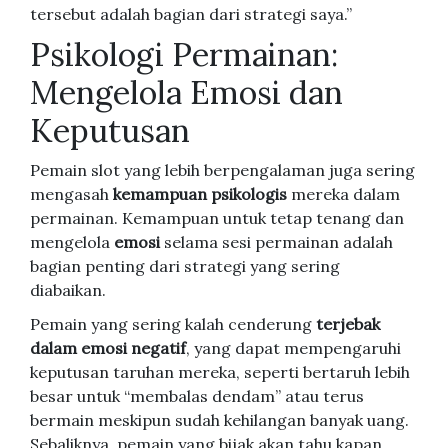
tersebut adalah bagian dari strategi saya.”
Psikologi Permainan:
Mengelola Emosi dan
Keputusan
Pemain slot yang lebih berpengalaman juga sering
mengasah
kemampuan psikologis
mereka dalam
permainan. Kemampuan untuk tetap tenang dan
mengelola
emosi
selama sesi permainan adalah
bagian penting dari strategi yang sering
diabaikan.
Pemain yang sering kalah cenderung
terjebak
dalam emosi negatif
, yang dapat mempengaruhi
keputusan taruhan mereka, seperti bertaruh lebih
besar untuk “membalas dendam” atau terus
bermain meskipun sudah kehilangan banyak uang.
Sebaliknya, pemain yang bijak akan tahu kapan