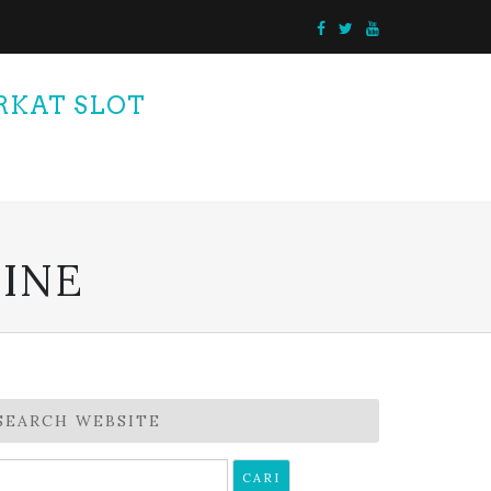
RKAT SLOT
INE
SEARCH WEBSITE
ari