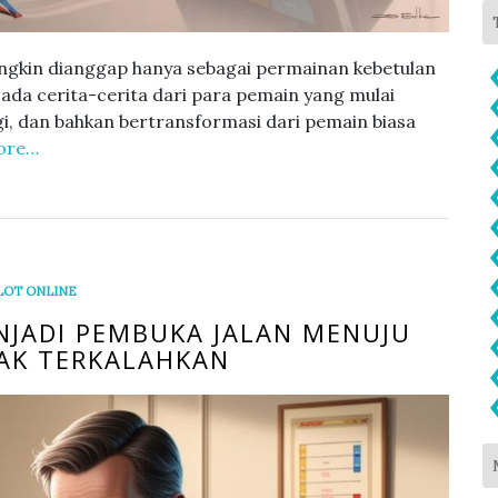
ungkin dianggap hanya sebagai permainan kebetulan
da cerita-cerita dari para pemain yang mulai
i, dan bahkan bertransformasi dari pemain biasa
ore…
LOT ONLINE
NJADI PEMBUKA JALAN MENUJU
AK TERKALAHKAN