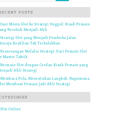
ntuk:
RECENT POSTS
Dari Mesin Slot ke Strategi Unggul: Kisah Pemain
ang Berubah Menjadi Ahli
Strategi Slot yang Menjadi Pembuka Jalan
enuju Keahlian Tak Terkalahkan
Kemenangan Melalui Strategi: Dari Pemain Slot
e Master Taktik
Bermain Slot dengan Cerdas: Kisah Pemain yang
enjadi Ahli Strategi
Membaca Pola, Menentukan Langkah: Bagaimana
lot Membuat Pemain Jadi Ahli Strategi
CATEGORIES
Slot Online