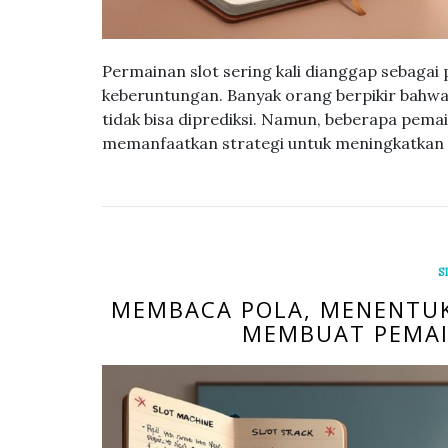
Permainan slot sering kali dianggap sebaga
keberuntungan. Banyak orang berpikir bahwa 
tidak bisa diprediksi. Namun, beberapa pem
memanfaatkan strategi untuk meningkatkan
S
MEMBACA POLA, MENENTUK
MEMBUAT PEMAIN