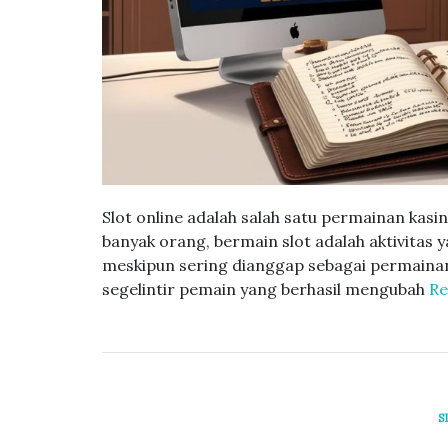
Slot online adalah salah satu permainan kas
banyak orang, bermain slot adalah aktivita
meskipun sering dianggap sebagai permaina
segelintir pemain yang berhasil mengubah
R
S