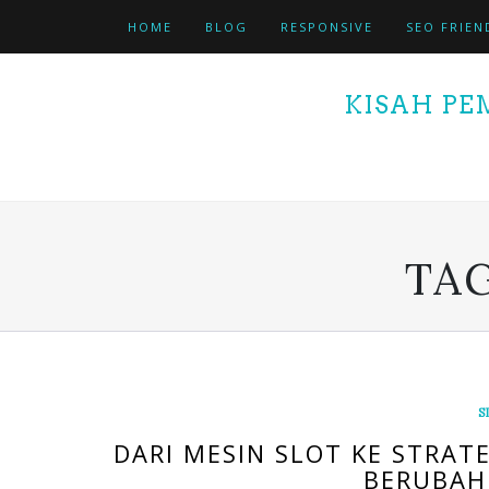
Skip
HOME
BLOG
RESPONSIVE
SEO FRIEN
to
content
KISAH PE
TA
S
DARI MESIN SLOT KE STRAT
BERUBAH