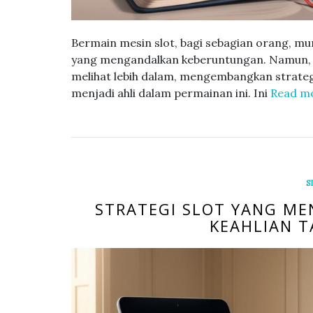
Bermain mesin slot, bagi sebagian orang, m
yang mengandalkan keberuntungan. Namun, a
melihat lebih dalam, mengembangkan strateg
menjadi ahli dalam permainan ini. Ini
Read m
S
STRATEGI SLOT YANG ME
KEAHLIAN T