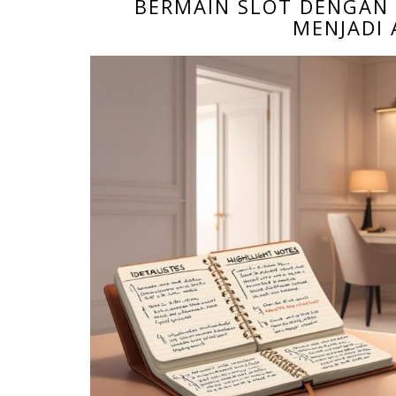
BERMAIN SLOT DENGAN 
MENJADI 